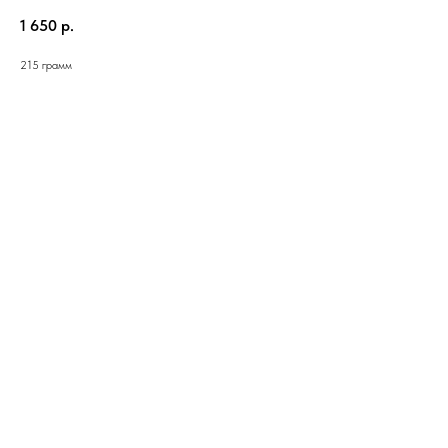
1 650
р.
215 грамм