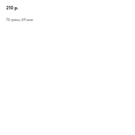
210
р.
70 грамм, 69 ккал