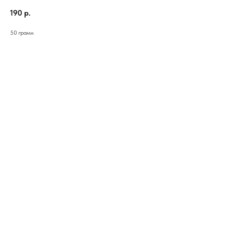
190
р.
50 грамм