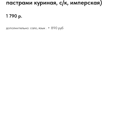
пастрами куриная, с/к, имперская)
1 790
р.
дополнительно: сало, язык . + 890 руб