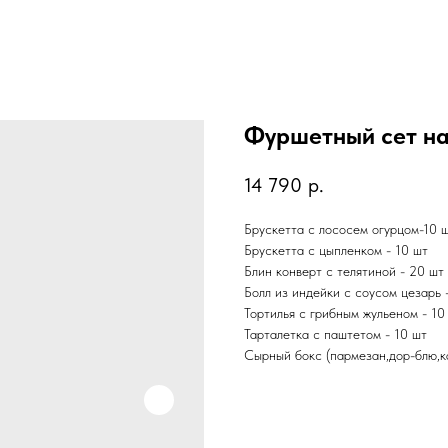
Фуршетный сет на
14 790
р.
Брускетта с лососем огурцом-10 
Брускетта с цыпленком - 10 шт
Блин конверт с телятиной - 20 шт
Болл из индейки с соусом цезарь 
Тортилья с грибным жульеном - 10
Тарталетка с паштетом - 10 шт
Сырный бокс (пармезан,дор-блю,ка