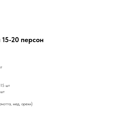
 15-20 персон
шт
-15 шт
 шт
чотта, мед, орехи)