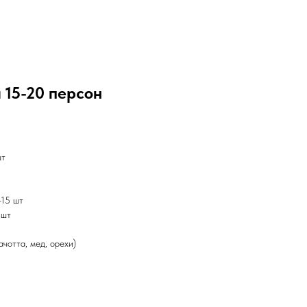
 15-20 персон
шт
-15 шт
 шт
чотта, мед, орехи)