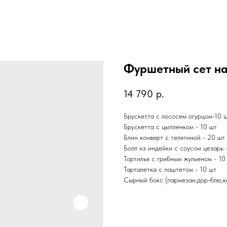
Фуршетный сет на
14 790
р.
Брускетта с лососем огурцом-10 
Брускетта с цыпленком - 10 шт
Блин конверт с телятиной - 20 шт
Болл из индейки с соусом цезарь 
Тортилья с грибным жульеном - 10
Тарталетка с паштетом - 10 шт
Сырный бокс (пармезан,дор-блю,ка